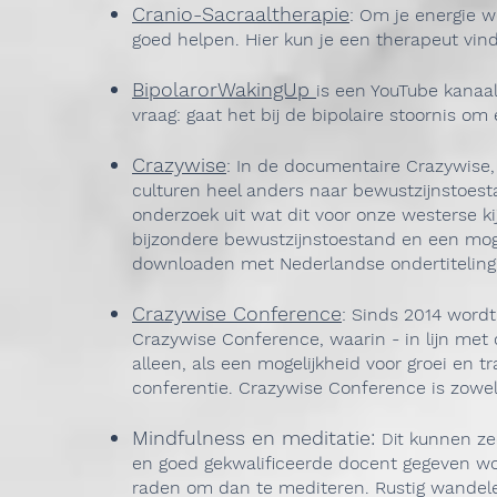
Cranio-Sacraaltherapie
: Om je energie w
goed helpen. Hier kun je een therapeut vind
BipolarorWakingUp
is een YouTube kanaal
vraag: gaat het bij de bipolaire stoornis om
Crazywise
: In de documentaire Crazywise,
culturen heel anders naar bewustzijnstoes
onderzoek uit wat dit voor onze westerse k
bijzondere bewustzijnstoestand en een mogeli
downloaden met Nederlandse ondertiteling
Crazywise Conference
: Sinds 2014 word
Crazywise Conference, waarin - in lijn met
alleen, als een mogelijkheid voor groei en tr
conferentie. Crazywise Conference is zowel
Mindfulness en meditatie:
kunnen ze
Dit
en goed gekwalificeerde docent gegeven wordt
raden om dan te mediteren. Rustig wandelen