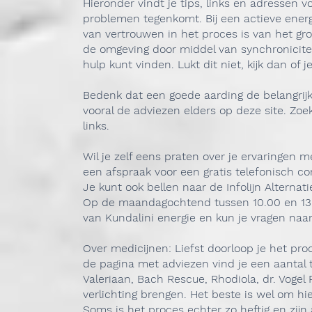
Hieronder vindt je tips, links en adressen 
problemen tegenkomt. Bij een actieve energ
van vertrouwen in het proces is van het gro
de omgeving door middel van synchroniciteit
hulp kunt vinden. Lukt dit niet, kijk dan of
Bedenk dat een goede aarding de belangrij
vooral de adviezen elders op deze site. Zoe
links.
Wil je zelf eens praten over je ervaringen
een afspraak voor een gratis telefonisch co
Je kunt ook bellen naar de Infolijn Alternat
Op de maandagochtend tussen 10.00 en 13.0
van Kundalini energie en kun je vragen naa
Over medicijnen: Liefst doorloop je het pr
de pagina met adviezen vind je een aantal 
Valeriaan, Bach Rescue, Rhodiola, dr. Voge
verlichting brengen. Het beste is wel om h
Soms is het proces echter zo heftig en zijn