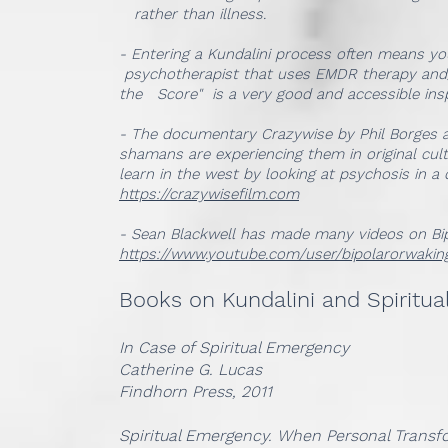
rather than illness.
- Entering a Kundalini process often mean
psychotherapist that uses EMDR therapy and/
the Score" is a very good and accessible insp
- The documentary Crazywise by Phil Borges
shamans are experiencing them in original cu
learn in the west by looking at psychosis in a
https://crazywisefilm.com
- Sean Blackwell has made many videos on Bipo
https://www.youtube.com/user/bipolarorwakin
Books on Kundalini and Spiritual
In Case of Spiritual Emergency
Catherine G. Lucas
Findhorn Press, 2011
Spiritual Emergency. When Personal Transf