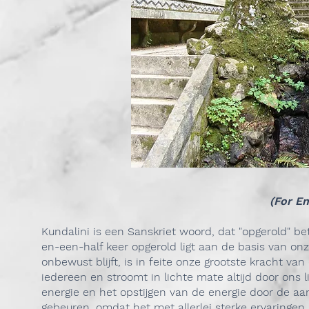
(For En
Kundalini is een Sanskriet woord, dat "opgerold" bet
en-een-half keer opgerold ligt aan de basis van on
onbewust blijft, is in feite onze grootste kracht va
iedereen en stroomt in lichte mate altijd door ons
energie en het opstijgen van de energie door de aa
gebeuren, omdat het met allerlei sterke ervaring