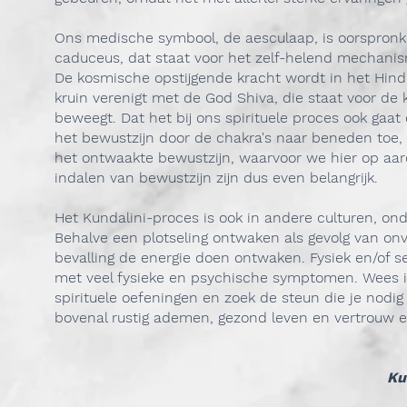
Ons medische symbool, de aesculaap, is oorspronkel
caduceus, dat staat voor het zelf-helend mechanism
De kosmische opstijgende kracht wordt in het Hind
kruin verenigt met de God Shiva, die staat voor de
beweegt. Dat het bij ons spirituele proces ook ga
het bewustzijn door de chakra's naar beneden toe, 
het ontwaakte bewustzijn, waarvoor we hier op aard
indalen van bewustzijn zijn dus even belangrijk.
Het Kundalini-proces is ook in andere culturen, o
Behalve een plotseling ontwaken als gevolg van onv
bevalling de energie doen ontwaken. Fysiek en/of se
met veel fysieke en psychische symptomen. Wees in 
spirituele oefeningen en zoek de steun die je nodig 
bovenal rustig ademen, gezond leven en vertrouw e
Ku